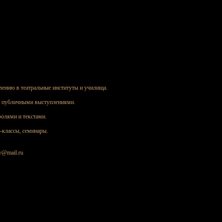
лению в театральные институты и училища.
д публичными выступлениями.
ролями и текстами.
р-классы, семинары.
v@mail.ru