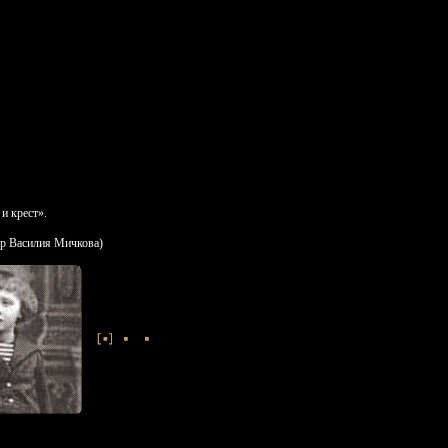
и крест».
тр Василия Мичкова)