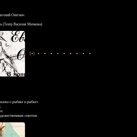
вгений Онегин».
ль (Театр Василия Мичкова)
азка о рыбаке и рыбке».
.
ол.
художественным советом.